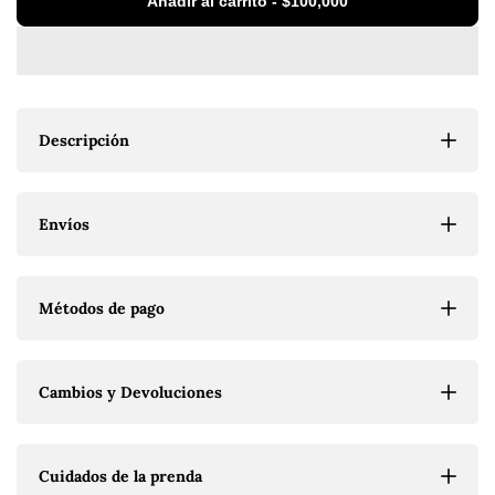
Añadir al carrito
-
$100,000
BLUSA
BLUSA
BELÉN
BELÉN
DENIM
DENIM
Descripción
Envíos
Métodos de pago
Cambios y Devoluciones
Cuidados de la prenda